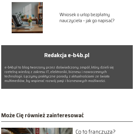
Wniosek o urlop bezpłatny
nauczyciela – jak go napisać?
Redakcja e-b4b.pl
e-b4b.pl to blog tworzony przez doświadczony zespół, który dzieli się
rzetelną wiedzą z zakresu IT, elektroniki, biznesu i nowoczesnych
technologii. Łączymy praktyczne porady z aktualnościami ze świata
multimediów, by wspierać rozwój pasji i biznesowych możliwości.
Może Cię również zainteresować
Co to franczyza?