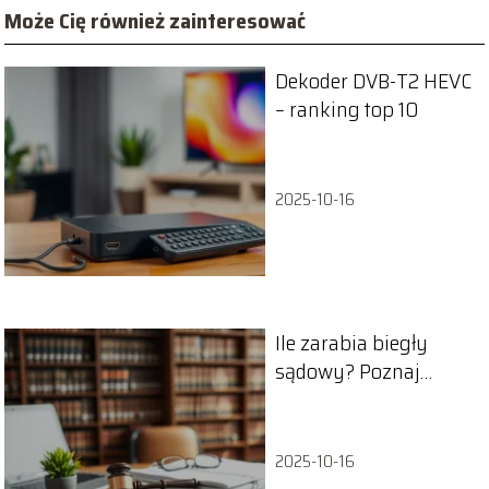
Może Cię również zainteresować
Dekoder DVB-T2 HEVC
– ranking top 10
2025-10-16
Ile zarabia biegły
sądowy? Poznaj
szczegóły
wynagrodzenia w
branży
2025-10-16