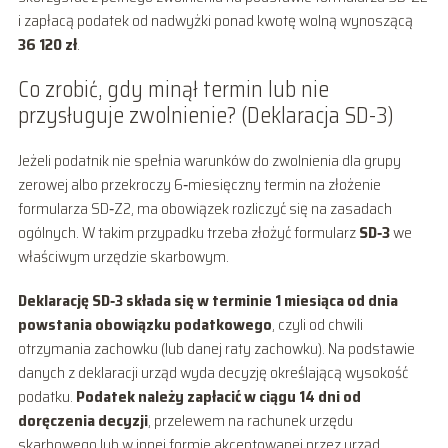
i zapłacą podatek od nadwyżki ponad kwotę wolną wynoszącą
36 120 zł
.
Co zrobić, gdy minął termin lub nie
przysługuje zwolnienie? (Deklaracja SD-3)
Jeżeli podatnik nie spełnia warunków do zwolnienia dla grupy
zerowej albo przekroczy 6‑miesięczny termin na złożenie
formularza SD‑Z2, ma obowiązek rozliczyć się na zasadach
ogólnych. W takim przypadku trzeba złożyć formularz
SD‑3
we
właściwym urzędzie skarbowym.
Deklarację SD‑3 składa się w terminie 1 miesiąca od dnia
powstania obowiązku podatkowego
, czyli od chwili
otrzymania zachowku (lub danej raty zachowku). Na podstawie
danych z deklaracji urząd wyda decyzję określającą wysokość
podatku.
Podatek należy zapłacić w ciągu 14 dni od
doręczenia decyzji
, przelewem na rachunek urzędu
skarbowego lub w innej formie akceptowanej przez urząd.