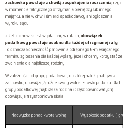
zachowku powstaje z chwilą zaspokojenia roszczenia
, czyli
w momencie faktycznego otrzymania pieniędzy lub innego
majątku, a nie w chwili śmierci spadkodawcy ani ogłoszenia
wyroku sądu.
Jeżeli zachowek jest wypłacany w ratach,
obowiązek
podatkowy powstaje osobno dla każdej otrzymanej raty
.
To oznacza konieczność pilnowania odrębnego 6‑miesięcznego
terminu zgłoszenia dla każdej wpłaty, jeżeli chcemy korzystać ze
zwolnienia dla najbliższej rodziny.
W zależności od grupy podatkowej, do której należy nabywca
zachowku, obowiązują różne kwoty wolne i stawki podatku. Dla I
grupy podatkowej (najbliższa rodzina i część powinowatych)
obowiązuje trzystopniowa skala:
Nadwyżka ponad kwotę wolną
Wysokość podatku (I grup