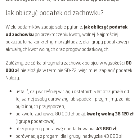
Jak obliczyć podatek od zachowku?
Wielu podatników zadaje sobie pytanie,
jak obliczyć podatek
od zachowku
po przekroczeniu kwoty wolnej. Najprościej
pokazać to na konkretnym przykładzie, dla I grupy podatkowej i
aktualnych kwot wolnych oraz progów podatkowych.
Załóżmy, że córka otrzymała zachowek po ojcu w wysokości
80
000 zł
, nie złożyła w terminie SD‑Z2, więc musi zapłacić podatek.
Należy:
ustalić, czy wcześniej w ciągu ostatnich 5 lat otrzymała od
tej samej osoby darowizny lub spadek – przyjmijmy, że nie
było innych przysporzeń,
od kwoty zachowku 80 000 zł odjąć
kwotę wolną 36 120 zł
(I grupa podatkowa),
otrzymujemy podstawę opodatkowania:
43 880 zł
,
porównać ją z progami dla I grupy: nadwyżka 43 880 zł