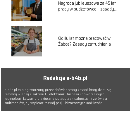
Nagroda jubileuszowa za 45 lat
pracy w budżetówce – zasady
przyznawania
Od ilu lat można pracować w
Żabce? Zasady zatrudnienia
Redakcja e-b4b.pl
e-b4b.pl to blog tworzony przez doświadczony zespół, który dzieli się
rzetelną wiedzą z zakresu IT, elektroniki, biznesu i nowoczesnych
technologii. Łączymy praktyczne porady z aktualnościami ze świata
multimediów, by wspierać rozwój pasji i biznesowych możliwości.