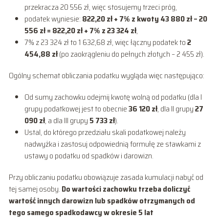
przekracza 20 556 zł, więc stosujemy trzeci próg,
podatek wyniesie:
822,20 zł + 7% z kwoty 43 880 zł – 20
556 zł = 822,20 zł + 7% z 23 324 zł
,
7% z 23 324 zł to 1 632,68 zł, więc łączny podatek to
2
454,88 zł
(po zaokrągleniu do pełnych złotych – 2 455 zł).
Ogólny schemat obliczania podatku wygląda więc następująco:
Od sumy zachowku odejmij kwotę wolną od podatku (dla I
grupy podatkowej jest to obecnie
36 120 zł
, dla II grupy
27
090 zł
, a dla III grupy
5 733 zł
).
Ustal, do którego przedziału skali podatkowej należy
nadwyżka i zastosuj odpowiednią formułę ze stawkami z
ustawy o podatku od spadków i darowizn.
Przy obliczaniu podatku obowiązuje zasada kumulacji nabyć od
tej samej osoby.
Do wartości zachowku trzeba doliczyć
wartość innych darowizn lub spadków otrzymanych od
tego samego spadkodawcy w okresie 5 lat