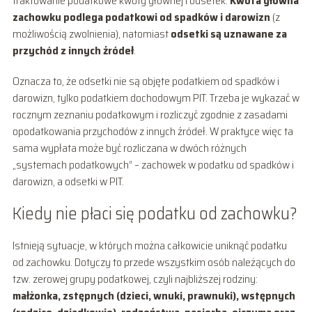
traktowanie podatkowe kwoty głównej i odsetek.
Kwota główna
zachowku podlega podatkowi od spadków i darowizn
(z
możliwością zwolnienia), natomiast
odsetki są uznawane za
przychód z innych źródeł
.
Oznacza to, że odsetki nie są objęte podatkiem od spadków i
darowizn, tylko podatkiem dochodowym PIT. Trzeba je wykazać w
rocznym zeznaniu podatkowym i rozliczyć zgodnie z zasadami
opodatkowania przychodów z innych źródeł. W praktyce więc ta
sama wypłata może być rozliczana w dwóch różnych
„systemach podatkowych” – zachowek w podatku od spadków i
darowizn, a odsetki w PIT.
Kiedy nie płaci się podatku od zachowku?
Istnieją sytuacje, w których można całkowicie uniknąć podatku
od zachowku. Dotyczy to przede wszystkim osób należących do
tzw. zerowej grupy podatkowej, czyli najbliższej rodziny:
małżonka, zstępnych (dzieci, wnuki, prawnuki), wstępnych