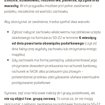
(rodzice, dziadkowie), rodzeństwa, pasierba, ojczyma oraz
macochy
. W ich przypadku możliwe jest pełne zwolnienie z
podatku, niezależnie od wartości zachowku.
Aby skorzystać ze zwolnienia, trzeba spełnić dwa warunki:
Zgłosić nabycie zachowku właściwemu naczelnikowi urzędu
skarbowego na formularzu SD‑Z2 w terminie
6 miesięcy
od dnia powstania obowiązku podatkowego
(czyli od
dnia faktycznej wypłaty zachowku lub otrzymania innego
majątku).
Gdy zachowek ma formę pieniężną, udokumentować jego
otrzymanie dowodem przekazania na rachunek bankowy,
rachunek w SKOK albo przekazem pocztowym –
potwierdzenie przelewu zdecydowanie ułatwia ewentualne
postępowanie podatkowe.
Synowa, zięć oraz teściowie należą do I grupy podatkowej, ale
nie są objęci tzw. grupą zerową
. To oznacza, że nie mogą
skorzystać z pełnego zwolnienia na podstawie formularza SD‑Z2