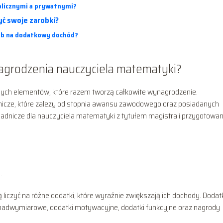
ublicznymi a prywatnymi?
ć swoje zarobki?
sób na dodatkowy dochód?
nagrodzenia nauczyciela matematyki?
tnych elementów, które razem tworzą całkowite wynagrodzenie.
cze, które zależy od stopnia awansu zawodowego oraz posiadanych
sadnicze dla nauczyciela matematyki z tytułem magistra i przygotowa
.
czyć na różne dodatki, które wyraźnie zwiększają ich dochody. Dodatk
nadwymiarowe, dodatki motywacyjne, dodatki funkcyjne oraz nagrody