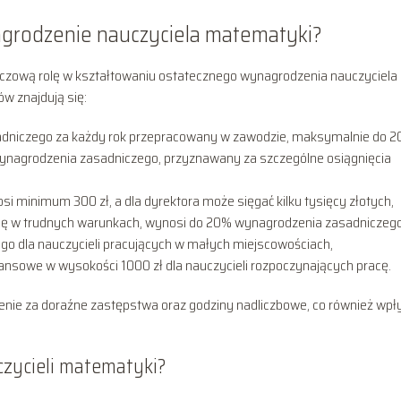
agrodzenie nauczyciela matematyki?
czową rolę w kształtowaniu ostatecznego wynagrodzenia nauczyciela
w znajdują się:
adniczego za każdy rok przepracowany w zawodzie, maksymalnie do 2
ynagrodzenia zasadniczego, przyznawany za szczególne osiągnięcia
i minimum 300 zł, a dla dyrektora może sięgać kilku tysięcy złotych,
cę w trudnych warunkach, wynosi do 20% wynagrodzenia zasadniczego
go dla nauczycieli pracujących w małych miejscowościach,
nansowe w wysokości 1000 zł dla nauczycieli rozpoczynających pracę.
ie za doraźne zastępstwa oraz godziny nadliczbowe, co również wp
czycieli matematyki?