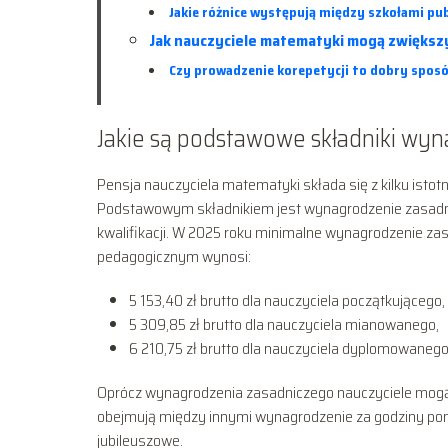
Jakie różnice występują między szkołami p
Jak nauczyciele matematyki mogą zwiększy
Czy prowadzenie korepetycji to dobry spo
Jakie są podstawowe składniki wy
Pensja nauczyciela matematyki składa się z kilku isto
Podstawowym składnikiem jest wynagrodzenie zasadni
kwalifikacji. W 2025 roku minimalne wynagrodzenie za
pedagogicznym wynosi:
5 153,40 zł brutto dla nauczyciela początkującego,
5 309,85 zł brutto dla nauczyciela mianowanego,
6 210,75 zł brutto dla nauczyciela dyplomowanego
Oprócz wynagrodzenia zasadniczego nauczyciele mogą li
obejmują między innymi wynagrodzenie za godziny po
jubileuszowe.