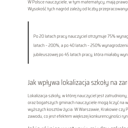
W Polsce nauczyciele, w tym matematycy, mają prawo d
Wysokość tych nagród zależy od liczby przepracowanych 
Po 20 latach pracy nauczyciel otrzymuje 75% wynagr
latach – 200%, a po 40 latach – 250% wynagrodzen
jubileuszowej po 45 latach pracy, która miałaby w
Jak wpływa lokalizacja szkoły na z
Lokalizacja szkoły, w której nauczyciel jest zatrudn
oraz bogatszych gminach nauczyciele mogą liczyć na
wyższych kosztów życia. W Warszawie, Krakowie czy Po
zawodu, co jest efektem większej konkurencyjności ry