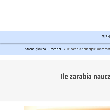
BIZ
Strona główna
/
Poradnik
/
Ile zarabia nauczyciel matem
Ile zarabia nau