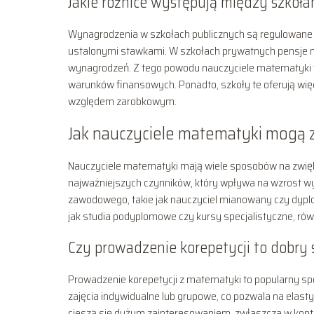
Jakie różnice występują między szkoł
Wynagrodzenia w szkołach publicznych są regulowane p
ustalonymi stawkami. W szkołach prywatnych pensje 
wynagrodzeń. Z tego powodu nauczyciele matematyki 
warunków finansowych. Ponadto, szkoły te oferują więce
względem zarobkowym.
Jak nauczyciele matematyki mogą z
Nauczyciele matematyki mają wiele sposobów na zwi
najważniejszych czynników, który wpływa na wzrost w
zawodowego, takie jak nauczyciel mianowany czy dyplo
jak studia podyplomowe czy kursy specjalistyczne, r
Czy prowadzenie korepetycji to dobr
Prowadzenie korepetycji z matematyki to popularny 
zajęcia indywidualne lub grupowe, co pozwala na elast
cieszą się dużym zainteresowaniem, zwłaszcza w kont