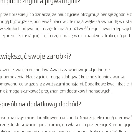
ami publicznymi a prywatnymi?
rzez przepisy, co oznacza, że nauczyciele otrzymują pensje zgodnie z
mogą być wyższe, ponieważ placówki te mają większą swobodę w usta
w szkołach prywatnych często mają możliwość negocjowania lepszyc
j premii za osiągnięcia, co czyni pracę w nich bardziej atrakcyjną pod
większyć swoje zarobki?
ększenie swoich dochodów. Awans zawodowy jest jednym z
ynagrodzenia. Nauczyciele mogą zdobywać kolejne stopnie awansu
mowany, co wiąże się z wyższymi pensjami. Dodatkowe kwalifikacje, t
ównież mogą skutkować przyznaniem dodatków finansowych.
y sposób na dodatkowy dochód?
sposób na uzyskanie dodatkowego dochodu. Nauczyciele mogą oferowa
yczne dostosowanie godzin pracy do własnych preferencji. Korepetycje
ekście przygotowań do egzaminów, co czyni je atrakcyjnym źródłem