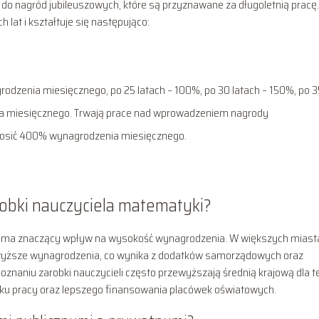
o nagród jubileuszowych, które są przyznawane za długoletnią pracę.
lat i kształtuje się następująco:
odzenia miesięcznego, po 25 latach – 100%, po 30 latach – 150%, po 3
ia miesięcznego. Trwają prace nad wprowadzeniem nagrody
ynosić 400% wynagrodzenia miesięcznego.
arobki nauczyciela matematyki?
iony, ma znaczący wpływ na wysokość wynagrodzenia. W większych mias
 wyższe wynagrodzenia, co wynika z dodatków samorządowych oraz
znaniu zarobki nauczycieli często przewyższają średnią krajową dla t
nku pracy oraz lepszego finansowania placówek oświatowych.