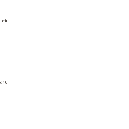
laniu
h
akie
ć