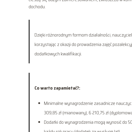
dochodu.
Dzięki różnorodnym formom działalności, nauczycie
korzystając z okazji do prowadzenia zajęć pozalek
dodatkowych kwalifikacji.
Co warto zapamietać?:
Minimalne wynagrodzenie zasadnicze nauczycie
309,85 zł (mianowany), 6 210,75 zł (dyplomowa
Dodatki do wynagrodzenia mogą wynosić do 5
każdy rok pracy (dodatek za wysługę lat).