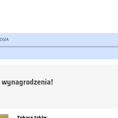
OGIA
e wynagrodzenia!
Zobacz także: