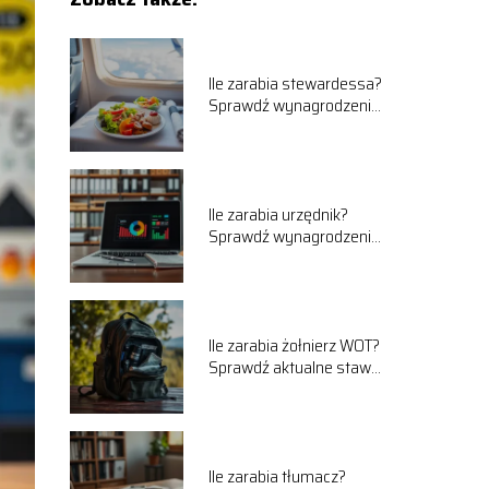
Ile zarabia stewardessa?
Sprawdź wynagrodzenia
w liniach lotniczych
Ile zarabia urzędnik?
Sprawdź wynagrodzenia
w administracji
publicznej
Ile zarabia żołnierz WOT?
Sprawdź aktualne stawki
w 2025 roku!
Ile zarabia tłumacz?