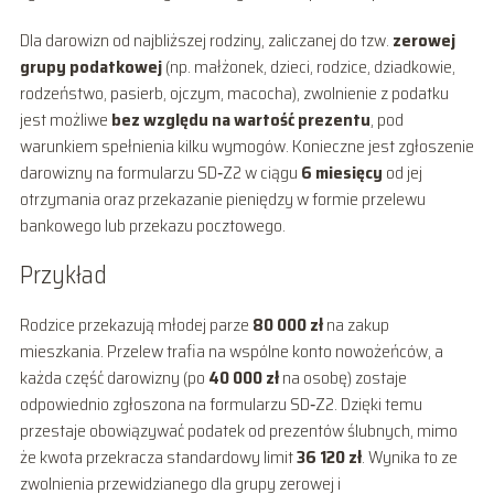
Dla darowizn od najbliższej rodziny, zaliczanej do tzw.
zerowej
grupy podatkowej
(np. małżonek, dzieci, rodzice, dziadkowie,
rodzeństwo, pasierb, ojczym, macocha), zwolnienie z podatku
jest możliwe
bez względu na wartość prezentu
, pod
warunkiem spełnienia kilku wymogów. Konieczne jest zgłoszenie
darowizny na formularzu SD‑Z2 w ciągu
6 miesięcy
od jej
otrzymania oraz przekazanie pieniędzy w formie przelewu
bankowego lub przekazu pocztowego.
Przykład
Rodzice przekazują młodej parze
80 000 zł
na zakup
mieszkania. Przelew trafia na wspólne konto nowożeńców, a
każda część darowizny (po
40 000 zł
na osobę) zostaje
odpowiednio zgłoszona na formularzu SD‑Z2. Dzięki temu
przestaje obowiązywać podatek od prezentów ślubnych, mimo
że kwota przekracza standardowy limit
36 120 zł
. Wynika to ze
zwolnienia przewidzianego dla grupy zerowej i