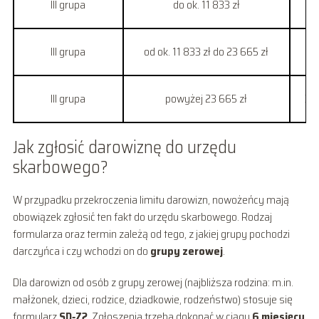
III grupa
do ok. 11 833 zł
III grupa
od ok. 11 833 zł do 23 665 zł
1
III grupa
powyżej 23 665 zł
3 3
Jak zgłosić darowiznę do urzędu
skarbowego?
W przypadku przekroczenia limitu darowizn, nowożeńcy mają
obowiązek zgłosić ten fakt do urzędu skarbowego. Rodzaj
formularza oraz termin zależą od tego, z jakiej grupy pochodzi
darczyńca i czy wchodzi on do
grupy zerowej
.
Dla darowizn od osób z grupy zerowej (najbliższa rodzina: m.in.
małżonek, dzieci, rodzice, dziadkowie, rodzeństwo) stosuje się
formularz
SD‑Z2
. Zgłoszenia trzeba dokonać w ciągu
6 miesięcy