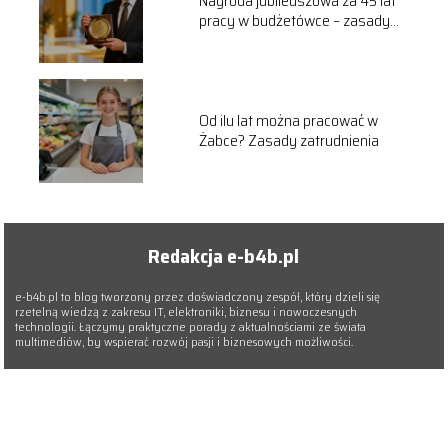
Nagroda jubileuszowa za 45 lat
pracy w budżetówce – zasady
przyznawania
Od ilu lat można pracować w
Żabce? Zasady zatrudnienia
Redakcja e-b4b.pl
e-b4b.pl to blog tworzony przez doświadczony zespół, który dzieli się
rzetelną wiedzą z zakresu IT, elektroniki, biznesu i nowoczesnych
technologii. Łączymy praktyczne porady z aktualnościami ze świata
multimediów, by wspierać rozwój pasji i biznesowych możliwości.