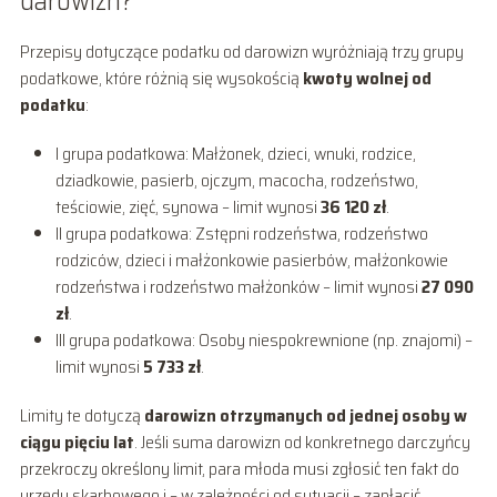
darowizn?
Przepisy dotyczące podatku od darowizn wyróżniają trzy grupy
podatkowe, które różnią się wysokością
kwoty wolnej od
podatku
:
I grupa podatkowa: Małżonek, dzieci, wnuki, rodzice,
dziadkowie, pasierb, ojczym, macocha, rodzeństwo,
teściowie, zięć, synowa – limit wynosi
36 120 zł
.
II grupa podatkowa: Zstępni rodzeństwa, rodzeństwo
rodziców, dzieci i małżonkowie pasierbów, małżonkowie
rodzeństwa i rodzeństwo małżonków – limit wynosi
27 090
zł
.
III grupa podatkowa: Osoby niespokrewnione (np. znajomi) –
limit wynosi
5 733 zł
.
Limity te dotyczą
darowizn otrzymanych od jednej osoby w
ciągu pięciu lat
. Jeśli suma darowizn od konkretnego darczyńcy
przekroczy określony limit, para młoda musi zgłosić ten fakt do
urzędu skarbowego i – w zależności od sytuacji – zapłacić