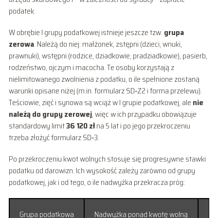
podatek.
W obrębie I grupy podatkowej istnieje jeszcze tzw.
grupa
zerowa
. Należą do niej: małżonek, zstępni (dzieci, wnuki,
prawnuki), wstępni (rodzice, dziadkowie, pradziadkowie), pasierb,
rodzeństwo, ojczym i macocha. Te osoby korzystają z
nielimitowanego zwolnienia z podatku, o ile spełnione zostaną
warunki opisane niżej (m.in. formularz SD‑Z2 i forma przelewu).
Teściowie, zięć i synowa są wciąż w I grupie podatkowej, ale
nie
należą do grupy zerowej
, więc w ich przypadku obowiązuje
standardowy limit
36 120 zł
na 5 lat i po jego przekroczeniu
trzeba złożyć formularz SD‑3.
Po przekroczeniu kwot wolnych stosuje się progresywne stawki
podatku od darowizn. Ich wysokość zależy zarówno od grupy
podatkowej, jak i od tego, o ile nadwyżka przekracza próg:
Grupa podatkowa
Nadwyżka ponad kwotę wolną