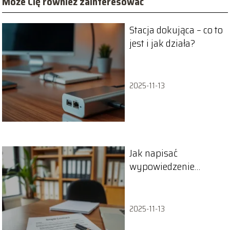
Może Cię również zainteresować
Stacja dokująca – co to
jest i jak działa?
2025-11-13
Jak napisać
wypowiedzenie
umowy o pracę?
Praktyczny
przewodnik
2025-11-13