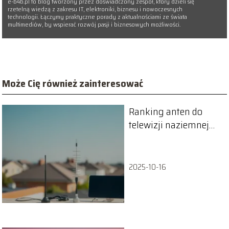
e-b4b.pl to blog tworzony przez doświadczony zespół, który dzieli się
rzetelną wiedzą z zakresu IT, elektroniki, biznesu i nowoczesnych
technologii. Łączymy praktyczne porady z aktualnościami ze świata
multimediów, by wspierać rozwój pasji i biznesowych możliwości.
Może Cię również zainteresować
Ranking anten do
telewizji naziemnej
TOP 10
2025-10-16