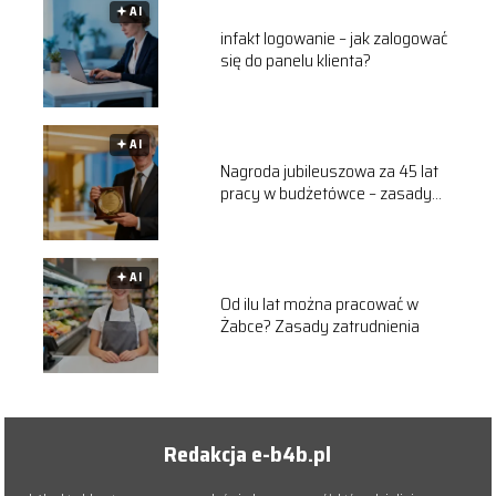
🟅 AI
infakt logowanie – jak zalogować
się do panelu klienta?
🟅 AI
Nagroda jubileuszowa za 45 lat
pracy w budżetówce – zasady
przyznawania
🟅 AI
Od ilu lat można pracować w
Żabce? Zasady zatrudnienia
Redakcja e-b4b.pl