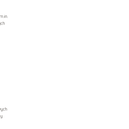
m.in.
ych
wych
my