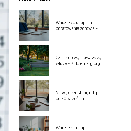
Wniosek o urlop dla
poratowania zdrowia –
jak go wypełnić?
Czy urlop wychowawczy
wlicza się do emerytury?
Sprawdź odpowiedź!
Niewykorzystany urlop
do 30 września –
konsekwencje dla
pracownika
Wniosek o urlop