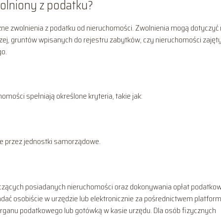
wolniony z podatku?
czne zwolnienia z podatku od nieruchomości. Zwolnienia mogą dotyczyć 
zej, gruntów wpisanych do rejestru zabytków, czy nieruchomości zajęt
go.
omości spełniają określone kryteria, takie jak:
e przez jednostki samorządowe.
tyczących posiadanych nieruchomości oraz dokonywania opłat podatko
dać osobiście w urzędzie lub elektronicznie za pośrednictwem platfor
ganu podatkowego lub gotówką w kasie urzędu. Dla osób fizycznych