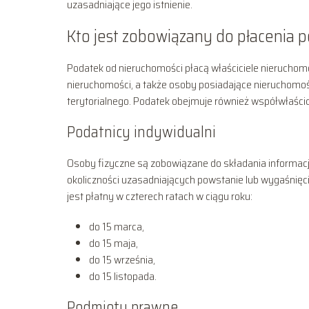
uzasadniające jego istnienie.
Kto jest zobowiązany do płacenia 
Podatek od nieruchomości płacą właściciele nieruchom
nieruchomości, a także osoby posiadające nieruchomo
terytorialnego. Podatek obejmuje również współwłaścici
Podatnicy indywidualni
Osoby fizyczne są zobowiązane do składania informacji 
okoliczności uzasadniających powstanie lub wygaśnię
jest płatny w czterech ratach w ciągu roku:
do 15 marca,
do 15 maja,
do 15 września,
do 15 listopada.
Podmioty prawne