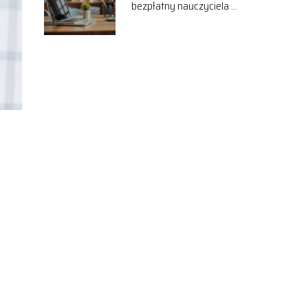
bezpłatny nauczyciela –
jak go napisać?