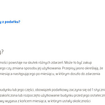
y z podatku?
y?
ości powstaje na skutek różnych zdarzeń. Może to być zakup
go czy zmiana sposobu jej użytkowania. Przepisy jasno określają, że
iesiąca następującego po miesiącu, w którym doszło do zdarzenia
udynku lub jego części, obowiązek podatkowy zaczyna się od 1 styczn
 zakończona lub rozpoczęto użytkowanie budynku przed jego ostatec
wy wygasa z końcem miesiąca, w którym ustały okoliczności