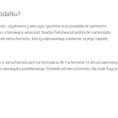
podatku?
ości, użytkownicy wieczyści gruntów oraz posiadacze samoistni
ści stanowiące własność Skarbu Państwa lub jednostki samorządu
eli nieruchomości, którzy odpowiadają solidarnie za jego zapłatę.
o nieruchomościach na formularzu IN-1 w terminie 14 dni od zaistnieni
cie obowiązku podatkowego. Podatek od nieruchomości dla osób fizycz