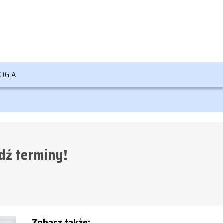
OGIA
dź terminy!
Zobacz także: