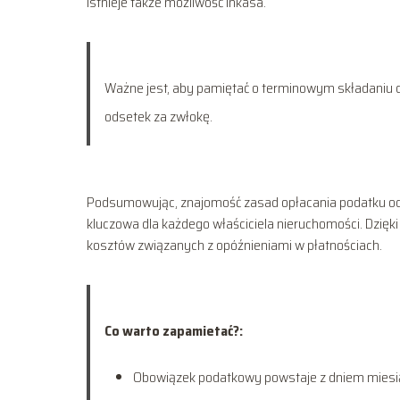
istnieje także możliwość inkasa.
Ważne jest, aby pamiętać o terminowym składaniu de
odsetek za zwłokę.
Podsumowując, znajomość zasad opłacania podatku od
kluczowa dla każdego właściciela nieruchomości. Dzię
kosztów związanych z opóźnieniami w płatnościach.
Co warto zapamietać?:
Obowiązek podatkowy powstaje z dniem miesiąc