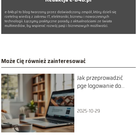
e-b4b.pl to blog tworzony przez doświadczony zespół, który dzieli się
rzetelną wiedzą z zakresu IT, elektroniki, biznesu i nowoczesnych
technologii. Łączymy praktyczne porady z aktualnościami ze świata
multimediów, by wspierać rozwój pasji i biznesowych możliwości.
Może Cię również zainteresować
Jak przeprowadzić
pge logowanie do
eBOK? Przewodnik
krok po kroku
2025-10-29