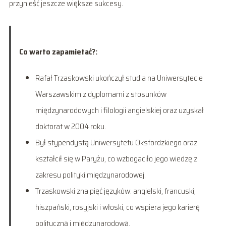
przynieść jeszcze większe sukcesy.
Co warto zapamietać?:
Rafał Trzaskowski ukończył studia na Uniwersytecie
Warszawskim z dyplomami z stosunków
międzynarodowych i filologii angielskiej oraz uzyskał
doktorat w 2004 roku.
Był stypendystą Uniwersytetu Oksfordzkiego oraz
kształcił się w Paryżu, co wzbogaciło jego wiedzę z
zakresu polityki międzynarodowej.
Trzaskowski zna pięć języków: angielski, francuski,
hiszpański, rosyjski i włoski, co wspiera jego karierę
polityczną i międzynarodową.