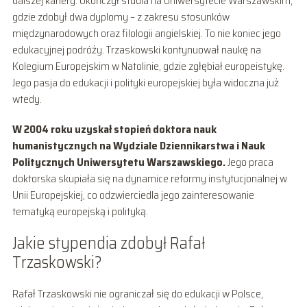
dalszej kariery. Ukończył studia na Uniwersytecie Warszawskim,
gdzie zdobył dwa dyplomy – z zakresu stosunków
międzynarodowych oraz filologii angielskiej. To nie koniec jego
edukacyjnej podróży. Trzaskowski kontynuował naukę na
Kolegium Europejskim w Natolinie, gdzie zgłębiał europeistykę.
Jego pasja do edukacji i polityki europejskiej była widoczna już
wtedy.
W 2004 roku uzyskał stopień doktora nauk
humanistycznych na Wydziale Dziennikarstwa i Nauk
Politycznych Uniwersytetu Warszawskiego.
Jego praca
doktorska skupiała się na dynamice reformy instytucjonalnej w
Unii Europejskiej, co odzwierciedla jego zainteresowanie
tematyką europejską i polityką.
Jakie stypendia zdobył Rafał
Trzaskowski?
Rafał Trzaskowski nie ograniczał się do edukacji w Polsce,