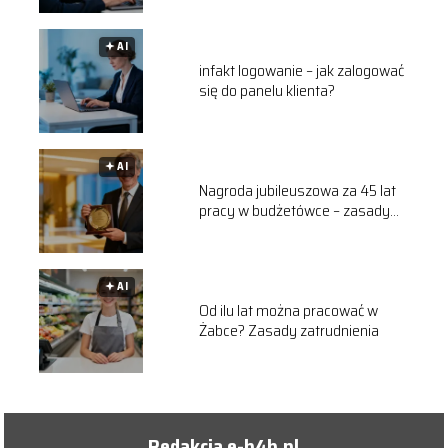
🟅 AI
infakt logowanie – jak zalogować
się do panelu klienta?
🟅 AI
Nagroda jubileuszowa za 45 lat
pracy w budżetówce – zasady
przyznawania
🟅 AI
Od ilu lat można pracować w
Żabce? Zasady zatrudnienia
Redakcja e-b4b.pl