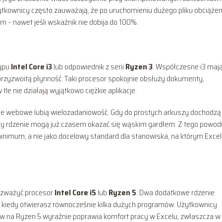
żytkownicy często zauważają, że po uruchomieniu dużego pliku obciążen
 – nawet jeśli wskaźnik nie dobija do 100%.
typu
Intel Core i3
lub odpowiednik z serii
Ryzen 3
. Współczesne i3 maj
przyzwoitą płynność. Taki procesor spokojnie obsłuży dokumenty,
tle nie działają wyjątkowo ciężkie aplikacje.
cje webowe lubią wielozadaniowość. Gdy do prostych arkuszy dochodzą
tery rdzenie mogą już czasem okazać się wąskim gardłem. Z tego powod
minimum, a nie jako docelowy standard dla stanowiska, na którym Excel
 rozważyć procesor
Intel Core i5
lub
Ryzen 5
. Dwa dodatkowe rdzenie
ie kiedy otwierasz równocześnie kilka dużych programów. Użytkownicy
enów na Ryzen 5 wyraźnie poprawia komfort pracy w Excelu, zwłaszcza w