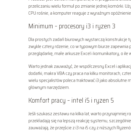
przeliczaniu wielu formuł po zmianie jednej komórki. U
CPU rośnie, a komputer reaguje z wyraźnym opóźnieniem
Minimum – procesory i3 i ryzen 3
Dla prostych zadań biurowych wystarczą konstrukcje 
zwykle cztery rdzenie, co w typowym biurze zapewnia 
przeglądarkę, małe arkusze Excel i komunikatory, o ile w 
Warto jednak zauważyć, że współczesny Excel i aplika
dodatki, makra VBA czy praca na kilku monitorach, cz
wielu specjalistów poleca traktować i3 jako absolutne 
głównym narzędziem.
Komfort pracy – intel i5 i ryzen 5
Jeśli szukasz zestawu na kilka lat, warto przynajmniej
przekładają się na lepszą reakcję systemu, szczególn
zauważają, że przejście z i3 na i5 czy z niższych Ryz