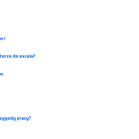
um?
terze do excela?
am
 wygody pracy?