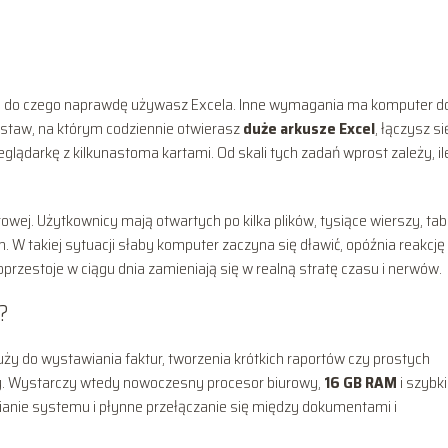
ie, do czego naprawdę używasz Excela. Inne wymagania ma komputer d
estaw, na którym codziennie otwierasz
duże arkusze Excel
, łączysz si
eglądarkę z kilkunastoma kartami. Od skali tych zadań wprost zależy, il
rowej. Użytkownicy mają otwartych po kilka plików, tysiące wierszy, tab
. W takiej sytuacji słaby komputer zaczyna się dławić, opóźnia reakcję
oprzestoje w ciągu dnia zamieniają się w realną stratę czasu i nerwów.
?
służy do wystawiania faktur, tworzenia krótkich raportów czy prostych
y. Wystarczy wtedy nowoczesny procesor biurowy,
16 GB RAM
i szybki
ianie systemu i płynne przełączanie się między dokumentami i