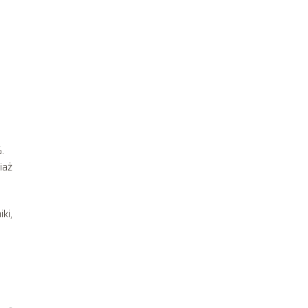
.
iaż
ki,