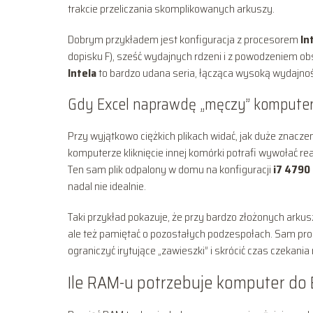
trakcie przeliczania skomplikowanych arkuszy.
Dobrym przykładem jest konfiguracja z procesorem
In
dopisku F), sześć wydajnych rdzeni i z powodzeniem ob
Intela
to bardzo udana seria, łącząca wysoką wydajność
Gdy Excel naprawdę „męczy” kompute
Przy wyjątkowo ciężkich plikach widać, jak duże znacz
komputerze kliknięcie innej komórki potrafi wywołać re
Ten sam plik odpalony w domu na konfiguracji
i7 4790
nadal nie idealnie.
Taki przykład pokazuje, że przy bardzo złożonych arkus
ale też pamiętać o pozostałych podzespołach. Sam proc
ograniczyć irytujące „zawieszki” i skrócić czas czekania 
Ile RAM-u potrzebuje komputer do 