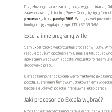
Przy złożonych arkuszach sytuacja wygląda inaczej. Gdy
zaawansowanych funkcji, Power Query, tysięcy formuł
procesor
, jak i na
pamięć RAM
. Wtedy nawet pozornie 
konfigurację z wydajniejszym CPU i 32 GB RAM.
Excel a inne programy w tle
Sam Excel rzadko wykorzystuje procesor w 100%. W m
reaguje z dużym opóźnieniem. Dzieje się tak, gdy równol
aplikacjami webowymi i poczta. Wszystko to razem „z
środowisko pracy.
Dlatego komputer do Excela warto traktować jako kom
pocztą, systemami firmowymi, drukowaniem i wideokonfe
będzie się „dławić” po roku intensywnej eksploatacji.
Jaki procesor do Excela wybrać?
Procesor jest sercem komputera, a w przypadku Excela