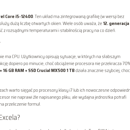
tel Core i5-12400
. Ten układ ma zintegrowaną grafikę (w wersji bez
służy dużą liczbę otwartych okien. Wiele osób uważa, że
12. generacja
 z rozsądnymi temperaturami i stabilnością pracy na co dzień.
r
enie ma CPU. Użytkownicy opisują sytuacje, w których na słabszym
akcję dopiero po minucie, choć obciążenie procesora nie przekracza 70%
 + 16 GB RAM + SSD Crucial MX500 1 TB
działa znacznie szybciej, choc
zach warto sięgać po procesory klasy i7 lub ich nowoczesne odpowiedni
esor nie naprawi źle napisanego pliku, ale wydajna jednostka potrafi
na przeliczenie formuł.
Excela?