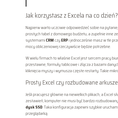
Jak korzystasz z Excela na co dzień?
Najpierw warto uczciwie odpowiedzieć sobie na pytan
prostych tabel z domowego budżetu, a zupełnie inne z
systemami
CRM
czy
ERP
i jednocześnie masz w tle prz
mocy obliczeniowej rzeczywiście będzie potrzebne.
W wielu firmach to właśnie Excel jest sercem pracy biu
przestawne, formuły tablicowe i złącza z bazami danych
kliknięcia myszy i wymusza częste restarty. Takie mikr
Prosty Excel czy rozbudowane arkusze
Jeśli pracujesz głównie na niewielkich plikach, a Excel 
zestawień, komputer nie musi być bardzo rozbudowan
dysk SSD
. Taka konfiguracja zapewni szybkie urucham
przeglądarką.