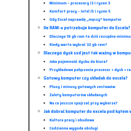
Minimum – procesory i3 i ryzen 3
Komfort pracy – intel i5 i ryzen 5
Gdy Excel naprawdę „męczy” komputer
Ile RAM-u potrzebuje komputer do Excela?
Dlaczego 16 gb ram to dziś rozsądne minim
Kiedy warto wybrać 32 gb ram?
Dlaczego dysk ssd jest tak ważny w kompu
Jaka pojemność dysku do biura?
Przykładowe połączenia procesor + dysk + r
Gotowy komputer czy składak do excela?
Plusy i minusy gotowych zestawów
Zalety komputerów składanych
Na co jeszcze spojrzeć przy wyborze?
Jak dobrać komputer do excela pod kątem
Kultura pracy i obudowa
Codzienna wygoda obsługi