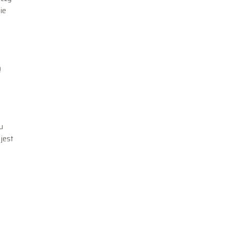
ie
ą
u
 jest