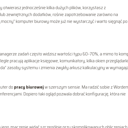
 otwierasz jednocześnie kilka dużych plików, korzystasz z
 lub zewnętrznych dodatków, rośnie zapotrzebowanie zarówno na
„mocny” komputer biurowy może już nie wystarczyć i warto sięgnąć po
anagerze zadań często widzisz wartości typu 60–70%, a mimo to kom
egle pracują aplikacje księgowe, komunikatory, kilka okien przeglądarki
jada” zasoby systemu i zmienia zwykły arkusz kalkulacyjny w wymagaj
puter do
pracy biurowej
w szerszym sensie. Ma radzić sobie z Worde
rencjami. Dopiero taki ogląd pozwala dobrać konfigurację, która nie
 jego znaczenie widać szczególnie przy skomplikowanych obliczeniach