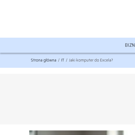
BIZ
Strona główna
/
IT
/
Jaki komputer do Excela?