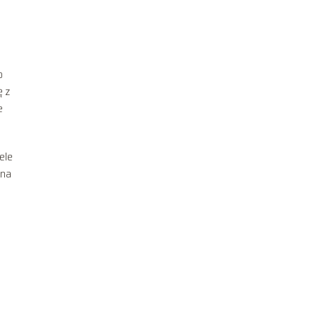
o
ę z
e
ele
 na