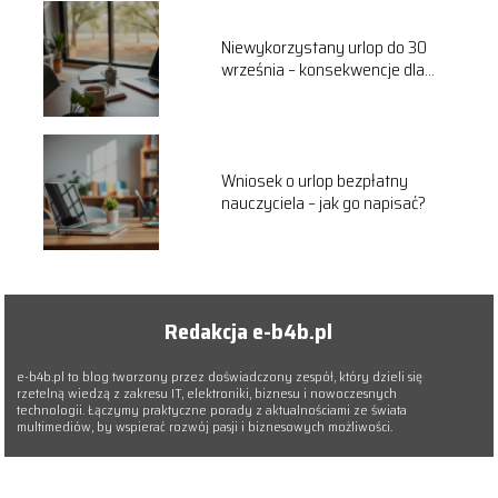
Niewykorzystany urlop do 30
września – konsekwencje dla
pracownika
Wniosek o urlop bezpłatny
nauczyciela – jak go napisać?
Redakcja e-b4b.pl
e-b4b.pl to blog tworzony przez doświadczony zespół, który dzieli się
rzetelną wiedzą z zakresu IT, elektroniki, biznesu i nowoczesnych
technologii. Łączymy praktyczne porady z aktualnościami ze świata
multimediów, by wspierać rozwój pasji i biznesowych możliwości.