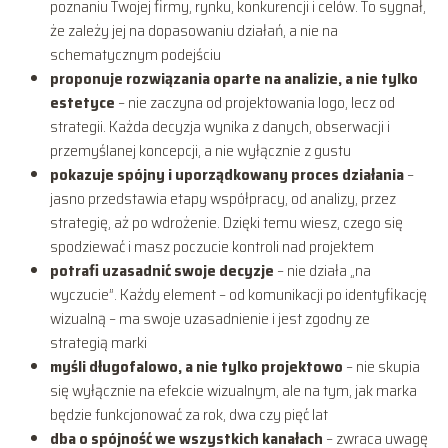
poznaniu Twojej firmy, rynku, konkurencji i celów. To sygnał,
że zależy jej na dopasowaniu działań, a nie na
schematycznym podejściu
proponuje rozwiązania oparte na analizie, a nie tylko
estetyce
– nie zaczyna od projektowania logo, lecz od
strategii. Każda decyzja wynika z danych, obserwacji i
przemyślanej koncepcji, a nie wyłącznie z gustu
pokazuje spójny i uporządkowany proces działania
–
jasno przedstawia etapy współpracy, od analizy, przez
strategię, aż po wdrożenie. Dzięki temu wiesz, czego się
spodziewać i masz poczucie kontroli nad projektem
potrafi uzasadnić swoje decyzje
– nie działa „na
wyczucie”. Każdy element – od komunikacji po identyfikację
wizualną – ma swoje uzasadnienie i jest zgodny ze
strategią marki
myśli długofalowo, a nie tylko projektowo
– nie skupia
się wyłącznie na efekcie wizualnym, ale na tym, jak marka
będzie funkcjonować za rok, dwa czy pięć lat
dba o spójność we wszystkich kanałach
– zwraca uwagę