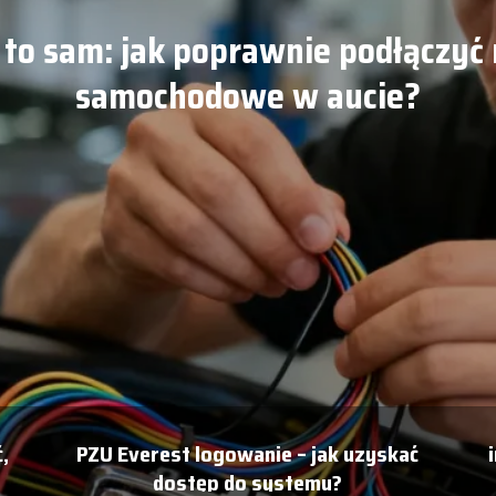
 to sam: jak poprawnie podłączyć 
samochodowe w aucie?
,
PZU Everest logowanie – jak uzyskać
dostęp do systemu?