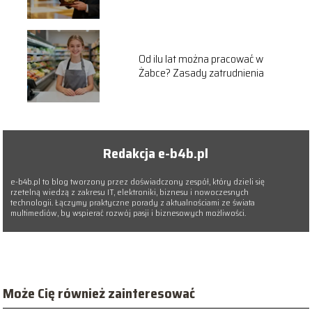
przyznawania
Od ilu lat można pracować w
Żabce? Zasady zatrudnienia
Redakcja e-b4b.pl
e-b4b.pl to blog tworzony przez doświadczony zespół, który dzieli się
rzetelną wiedzą z zakresu IT, elektroniki, biznesu i nowoczesnych
technologii. Łączymy praktyczne porady z aktualnościami ze świata
multimediów, by wspierać rozwój pasji i biznesowych możliwości.
Może Cię również zainteresować