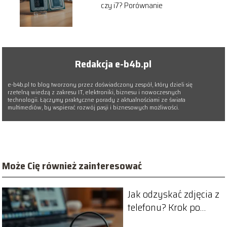
czy i7? Porównanie
Redakcja e-b4b.pl
e-b4b.pl to blog tworzony przez doświadczony zespół, który dzieli się
rzetelną wiedzą z zakresu IT, elektroniki, biznesu i nowoczesnych
technologii. Łączymy praktyczne porady z aktualnościami ze świata
multimediów, by wspierać rozwój pasji i biznesowych możliwości.
Może Cię również zainteresować
Jak odzyskać zdjęcia z
telefonu? Krok po
kroku