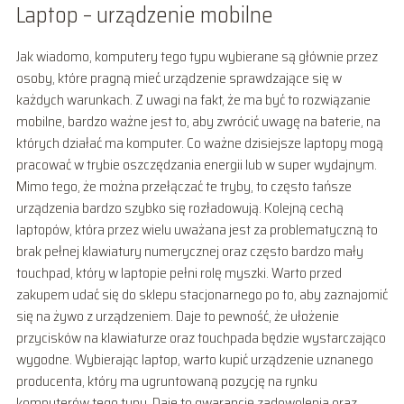
Laptop – urządzenie mobilne
Jak wiadomo, komputery tego typu wybierane są głównie przez
osoby, które pragną mieć urządzenie sprawdzające się w
każdych warunkach. Z uwagi na fakt, że ma być to rozwiązanie
mobilne, bardzo ważne jest to, aby zwrócić uwagę na baterie, na
których działać ma komputer. Co ważne dzisiejsze laptopy mogą
pracować w trybie oszczędzania energii lub w super wydajnym.
Mimo tego, że można przełączać te tryby, to często tańsze
urządzenia bardzo szybko się rozładowują. Kolejną cechą
laptopów, która przez wielu uważana jest za problematyczną to
brak pełnej klawiatury numerycznej oraz często bardzo mały
touchpad, który w laptopie pełni rolę myszki. Warto przed
zakupem udać się do sklepu stacjonarnego po to, aby zaznajomić
się na żywo z urządzeniem. Daje to pewność, że ułożenie
przycisków na klawiaturze oraz touchpada będzie wystarczająco
wygodne. Wybierając laptop, warto kupić urządzenie uznanego
producenta, który ma ugruntowaną pozycję na rynku
komputerów tego typu. Daje to gwarancję zadowolenia oraz