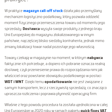
W praktyce
magazyn call-off stock
działa jako przemyślany
mechanizm logistyczno-podatkowy, który pozwala oddzielić
moment fizycznego przemieszczenia towaru od momentu jego
sprzedaży.
Dostawca
wysyła swoje produkty z jednego kraju
Unii Europejskiej do magazynu zlokalizowanego w innym
państwie, najczęściej blisko siedziby kontrahenta, jednak mimo
zmiany lokalizacji towar nadal pozostaje jego własnością.
Towary czekają w magazynie na moment, w którym
nabywca
faktycznie ich potrzebuje, a dopiero ich pobranie oznacza realną
dostawę, czyli przeniesienie prawa do rozporządzania nimi jak
właściciel oraz powstanie obowiązku podatkowego w postaci
WDT i WNT
. Dzięki temu
opodatkowanie
nie jest związane z
samym transportem, lecz z rzeczywistą sprzedażą, co znacząco
upraszcza rozliczenia i poprawia płynność operacyjną firm.
Właśnie z tego powodu procedura ta została ujednolicona w całej
Unii Europejskiej w 2020 roku w ramach pakietu
quick fixes VAT
,