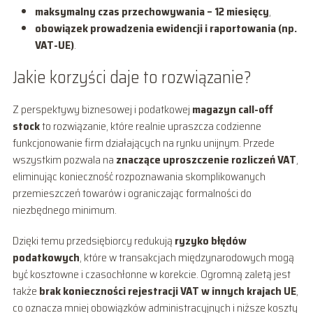
maksymalny czas przechowywania – 12 miesięcy
,
obowiązek prowadzenia ewidencji i raportowania (np.
VAT-UE)
.
Jakie korzyści daje to rozwiązanie?
Z perspektywy biznesowej i podatkowej
magazyn call-off
stock
to rozwiązanie, które realnie upraszcza codzienne
funkcjonowanie firm działających na rynku unijnym. Przede
wszystkim pozwala na
znaczące uproszczenie rozliczeń VAT
,
eliminując konieczność rozpoznawania skomplikowanych
przemieszczeń towarów i ograniczając formalności do
niezbędnego minimum.
Dzięki temu przedsiębiorcy redukują
ryzyko błędów
podatkowych
, które w transakcjach międzynarodowych mogą
być kosztowne i czasochłonne w korekcie. Ogromną zaletą jest
także
brak konieczności rejestracji VAT w innych krajach UE
,
co oznacza mniej obowiązków administracyjnych i niższe koszty