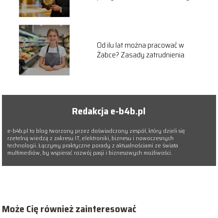
przyznawania
Od ilu lat można pracować w
Żabce? Zasady zatrudnienia
Redakcja e-b4b.pl
e-b4b.pl to blog tworzony przez doświadczony zespół, który dzieli się
rzetelną wiedzą z zakresu IT, elektroniki, biznesu i nowoczesnych
technologii. Łączymy praktyczne porady z aktualnościami ze świata
multimediów, by wspierać rozwój pasji i biznesowych możliwości.
Może Cię również zainteresować