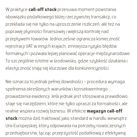
W praktyce
call-off stock
przesuwa moment powstania
obowiązku podatkowego bliżej rzeczywistej transakcji, co
przekłada się nie tylko na uproszczenie rozliczeń, ale też na
poprawę płynności finansowej i większą kontrolę nad
przepływem towarów. Jednocześnie ogranicza konieczność
rejestracji VAT w innych krajach, zmniejsza ryzyko błędów
formalnych i pozwala lepiej planować operacje międzynarodowe.
To szczególnie istotne w środowisku, gdzie szybkość działania i
elastyczność stają się kluczowe dla konkurencyjności.
Nie oznacza to jednak pełnej dowolności – procedura wymaga
spełnienia określonych warunków i konsekwentnego
prowadzenia ewidencji. Jeśli jednak jest stosowana prawidłowo,
staje się narzędziem, które nie tylko upraszcza formalności, ale
realnie wspiera rozwój biznesu. W efekcie
magazyn call-off
stock
można dziś traktować jako standard w handlu wewnątrz
Unii Europejskiej, który odpowiada na potrzeby nowoczesnych
przedsiębiorstw, łącząc przejrzystość podatkową z efektywną