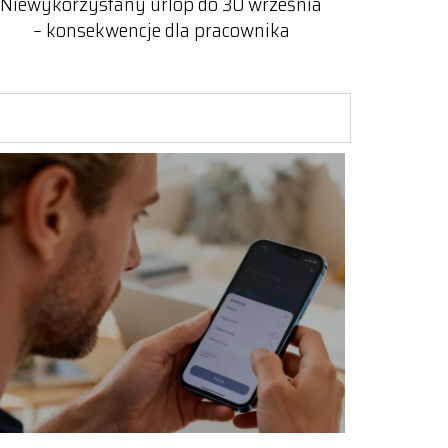
Niewykorzystany urlop do 30 września
– konsekwencje dla pracownika