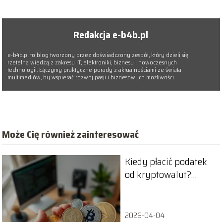
Redakcja e-b4b.pl
e-b4b.pl to blog tworzony przez doświadczony zespół, który dzieli się
rzetelną wiedzą z zakresu IT, elektroniki, biznesu i nowoczesnych
technologii. Łączymy praktyczne porady z aktualnościami ze świata
multimediów, by wspierać rozwój pasji i biznesowych możliwości.
Może Cię również zainteresować
Kiedy płacić podatek
od kryptowalut?
Przewodnik dla
inwestorów
2026-04-04