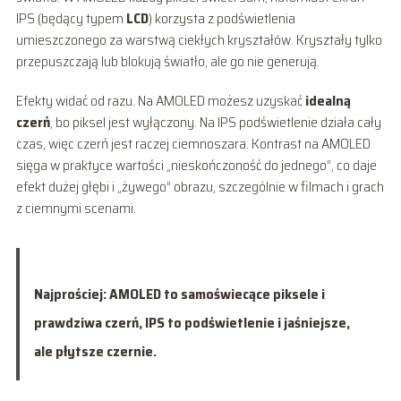
IPS (będący typem
LCD
) korzysta z podświetlenia
umieszczonego za warstwą ciekłych kryształów. Kryształy tylko
przepuszczają lub blokują światło, ale go nie generują.
Efekty widać od razu. Na AMOLED możesz uzyskać
idealną
czerń
, bo piksel jest wyłączony. Na IPS podświetlenie działa cały
czas, więc czerń jest raczej ciemnoszara. Kontrast na AMOLED
sięga w praktyce wartości „nieskończoność do jednego”, co daje
efekt dużej głębi i „żywego” obrazu, szczególnie w filmach i grach
z ciemnymi scenami.
Najprościej: AMOLED to samoświecące piksele i
prawdziwa czerń, IPS to podświetlenie i jaśniejsze,
ale płytsze czernie.