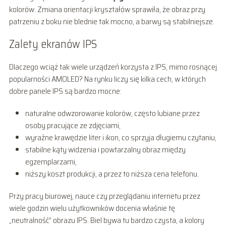
kolorów. Zmiana orientacji kryształów sprawiła, że obraz przy
patrzeniu z boku nie blednie tak mocno, a barwy są stabilniejsze.
Zalety ekranów IPS
Dlaczego wciąż tak wiele urządzeń korzysta z IPS, mimo rosnącej
popularności AMOLED? Na rynku liczy się kilka cech, w których
dobre panele IPS są bardzo mocne:
naturalne odwzorowanie kolorów, często lubiane przez
osoby pracujące ze zdjęciami,
wyraźne krawędzie liter i ikon, co sprzyja długiemu czytaniu,
stabilne kąty widzenia i powtarzalny obraz między
egzemplarzami,
niższy koszt produkcji, a przez to niższa cena telefonu.
Przy pracy biurowej, nauce czy przeglądaniu internetu przez
wiele godzin wielu użytkowników docenia właśnie tę
„neutralność” obrazu IPS. Biel bywa tu bardzo czysta, a kolory