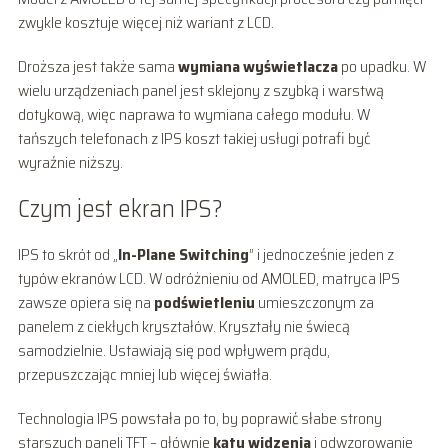
zwykle kosztuje więcej niż wariant z LCD.
Droższa jest także sama
wymiana wyświetlacza
po upadku. W
wielu urządzeniach panel jest sklejony z szybką i warstwą
dotykową, więc naprawa to wymiana całego modułu. W
tańszych telefonach z IPS koszt takiej usługi potrafi być
wyraźnie niższy.
Czym jest ekran IPS?
IPS to skrót od „
In-Plane Switching
” i jednocześnie jeden z
typów ekranów LCD. W odróżnieniu od AMOLED, matryca IPS
zawsze opiera się na
podświetleniu
umieszczonym za
panelem z ciekłych kryształów. Kryształy nie świecą
samodzielnie. Ustawiają się pod wpływem prądu,
przepuszczając mniej lub więcej światła.
Technologia IPS powstała po to, by poprawić słabe strony
starszych paneli TFT – głównie
kąty widzenia
i odwzorowanie