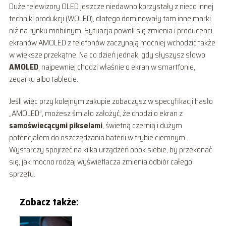
Duże telewizory OLED jeszcze niedawno korzystały z nieco innej
techniki produkcji (WOLED), dlatego dominowały tam inne marki
niż na rynku mobilnym. Sytuacja powoli się zmienia i producenci
ekranów AMOLED z telefonów zaczynają mocniej wchodzić także
w większe przekątne. Na co dzień jednak, gdy słyszysz słowo
AMOLED
, najpewniej chodzi właśnie o ekran w smartfonie,
zegarku albo tablecie.
Jeśli więc przy kolejnym zakupie zobaczysz w specyfikacji hasło
„AMOLED”, możesz śmiało założyć, że chodzi o ekran z
samoświecącymi pikselami
, świetną czernią i dużym
potencjałem do oszczędzania baterii w trybie ciemnym.
Wystarczy spojrzeć na kilka urządzeń obok siebie, by przekonać
się, jak mocno rodzaj wyświetlacza zmienia odbiór całego
sprzętu.
Zobacz także: