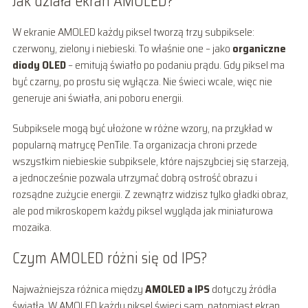
Jak działa ekran AMOLED?
W ekranie AMOLED każdy piksel tworzą trzy subpiksele:
czerwony, zielony i niebieski. To właśnie one – jako
organiczne
diody OLED
– emitują światło po podaniu prądu. Gdy piksel ma
być czarny, po prostu się wyłącza. Nie świeci wcale, więc nie
generuje ani światła, ani poboru energii.
Subpiksele mogą być ułożone w różne wzory, na przykład w
popularną matrycę PenTile. Ta organizacja chroni przede
wszystkim niebieskie subpiksele, które najszybciej się starzeją,
a jednocześnie pozwala utrzymać dobrą ostrość obrazu i
rozsądne zużycie energii. Z zewnątrz widzisz tylko gładki obraz,
ale pod mikroskopem każdy piksel wygląda jak miniaturowa
mozaika.
Czym AMOLED różni się od IPS?
Najważniejsza różnica między
AMOLED a IPS
dotyczy źródła
światła. W AMOLED każdy piksel świeci sam, natomiast ekran