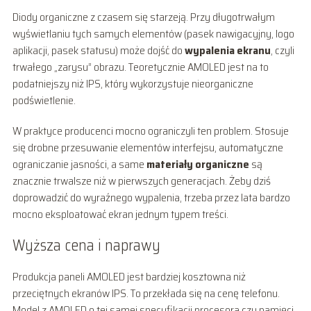
Diody organiczne z czasem się starzeją. Przy długotrwałym
wyświetlaniu tych samych elementów (pasek nawigacyjny, logo
aplikacji, pasek statusu) może dojść do
wypalenia ekranu
, czyli
trwałego „zarysu” obrazu. Teoretycznie AMOLED jest na to
podatniejszy niż IPS, który wykorzystuje nieorganiczne
podświetlenie.
W praktyce producenci mocno ograniczyli ten problem. Stosuje
się drobne przesuwanie elementów interfejsu, automatyczne
ograniczanie jasności, a same
materiały organiczne
są
znacznie trwalsze niż w pierwszych generacjach. Żeby dziś
doprowadzić do wyraźnego wypalenia, trzeba przez lata bardzo
mocno eksploatować ekran jednym typem treści.
Wyższa cena i naprawy
Produkcja paneli AMOLED jest bardziej kosztowna niż
przeciętnych ekranów IPS. To przekłada się na cenę telefonu.
Model z AMOLED o tej samej specyfikacji procesora czy pamięci