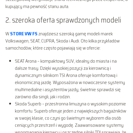
kupujący ma pewność stanu auta.
2. szeroka oferta sprawdzonych modeli
W
STORE VW FS
znajdziesz szeroką gamę modeli marek
Volkswagen, SEAT, CUPRA, Skoda i Audi. Oto kilka przykładów
samochodów, które często pojawiają się w ofercie:
SEAT Arona – kompaktowy SUV, idealny do miasta i na
dalsze trasy. Dzięki wysokiej pozycji za kierownicą i
dynamicznym silnikom TSI Arona oferuje komfortową i
ekonomiczną jazdę. Wyposażona w nowoczesne systemy
multimedialne i asystentów jazdy, świetnie sprawdzi się
zarówno dla singli, jak i rodzin.
Skoda Superb – przestronna limuzyna o wysokim poziomie
komfortu. Superb oferuje jeden z największych bagażników
w swojej klasie, co czyni go świetnym wyborem dla osób
ceniących przestrzeń i wygodę. Zaawansowane systemy
wspomagania kierowcy i oszczędne silniki TDI sprawiają, że