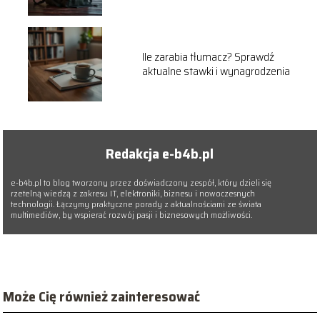
Ile zarabia tłumacz? Sprawdź
aktualne stawki i wynagrodzenia
Redakcja e-b4b.pl
e-b4b.pl to blog tworzony przez doświadczony zespół, który dzieli się
rzetelną wiedzą z zakresu IT, elektroniki, biznesu i nowoczesnych
technologii. Łączymy praktyczne porady z aktualnościami ze świata
multimediów, by wspierać rozwój pasji i biznesowych możliwości.
Może Cię również zainteresować